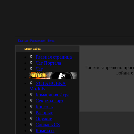
Главная
|
Регистрация
|
Вход
Меню сайта
Главная страница
Чат Портала
Гостям запрещено прос
Чат
войдите 
УСТАНОВКА
МоДоВ
Командная Игра
Секреты карт
Консоль
Распрыг
Оружие
Словарь CS
Комиксы