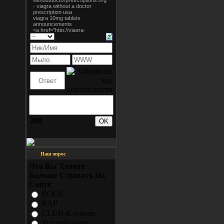
200
Наш опрос
Что Вы Хотите
Больше Слушать На
Сайте
ROCK
RAP
CLUB-Клубняк
Тут того нету