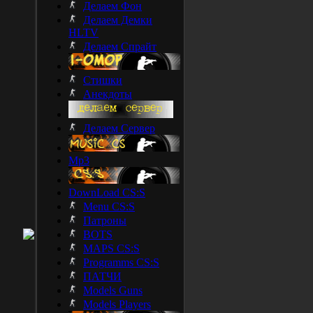
Делаем Фон
Делаем Демки
HLTV
Делаем Спрайт
Стишки
Анекдоты
Делаем Сервер
Mp3
DownLoad CS:S
Menu CS:S
Патроны
BOTS
MAPS CS:S
Programms CS:S
ПАТЧИ
Models Guns
Models Players