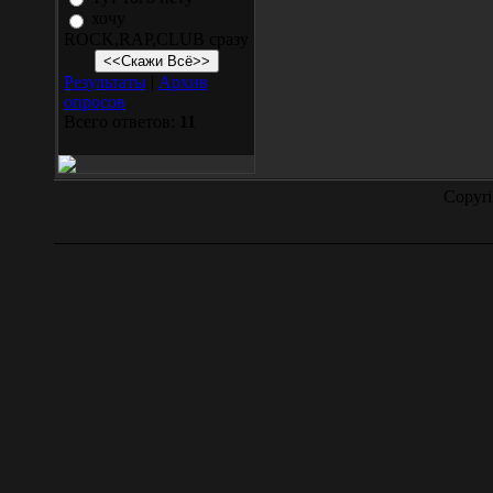
хочу
ROCK,RAP,CLUB сразу
Результаты
|
Архив
опросов
Всего ответов:
11
Copyr