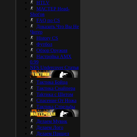
HTLV
МАСТЕР Head-
Shot'ов
FAQ по CS
Доказать Что Вы Не
Читер
History CS
Футбол
Обзор Оружия
Настройка AMX
0.99
NFS Undercover Статья
Тактика Бойца
Тактика Снайпера
Takтика с Щитом
Спасение От Ножа
Тактика Стрельбы
Делаем Мувик
Делаем Лого
Делаем Прицел