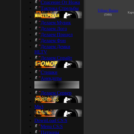
Спасение От Ножа
Тактика Стрельбы
Urban Ruins
Кар
(5Мб)
Делаем Мувик
Делаем Лого
Делаем Прицел
Делаем Фон
Делаем Демки
HLTV
Делаем Спрайт
Стишки
Анекдоты
Делаем Сервер
Mp3
DownLoad CS:S
Menu CS:S
Патроны