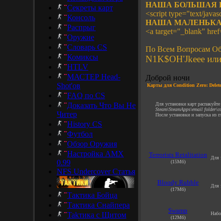
НАША БОЛЬШАЯ 
Секреты карт
<script type="text/javasc
Консоль
НАША МАЛЕНЬКА
Распрыг
<a target="_blank" hre
Оружие
Словарь CS
По Всем Вопросам Об
Комиксы
N1K$OH'Jkeee или 
HTLV
МАСТЕР Head-
Доброй ночи
Shot'ов
Карты для Condition Zero: Delet
FAQ по CS
Доказать Что Вы Не
Для установки карт распакуйт
Steam\SteamApps\email folder\co
Читер
После установки и запуска из 
History CS
Футбол
Обзор Оружия
Настройка AMX
Terrorists
Retalitation
Для 
0.99
(15Мб)
NFS Undercover Статья
Bloody Rubble
Для 
(17Мб)
Тактика Бойца
Тактика Снайпера
Swamp
Takтика с Щитом
Набо
(12Мб)