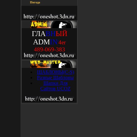
Погода
ГЛА
ВН
ЫЙ
ADM
IN
'
4
e
r
489-069-383
ШАБЛОНЫ(C-S)
Разные Шаблоны
Шапки Для
Сайтов UCOZ