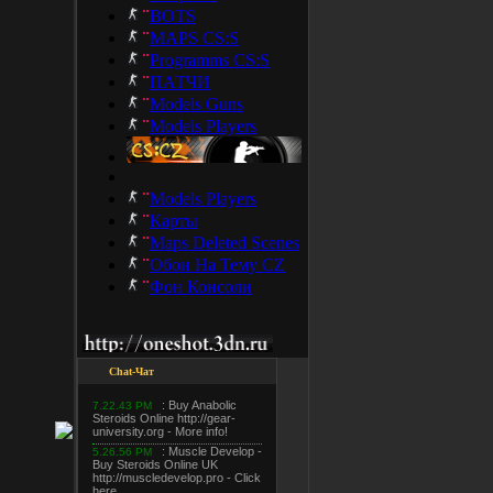
BOTS
MAPS CS:S
Programms CS:S
ПАТЧИ
Models Guns
Models Players
Models Players
Карты
Maps Deleted Scenes
Обои На Тему CZ
Фон Консоли
Chat-Чат