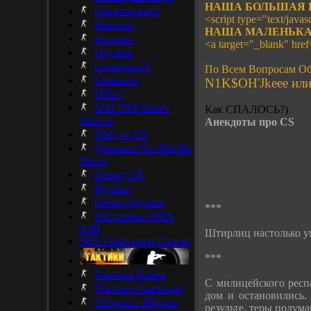
НАША БОЛЬШАЯ 
Секреты карт
<script type="text/javasc
Консоль
НАША МАЛЕНЬКА
Распрыг
<a target="_blank" hre
Оружие
Словарь CS
По Всем Вопросам Об
Комиксы
N1K$OH'Jkeee или 
HTLV
МАСТЕР Head-
Как СПАЛОСЬ?)
Shot'ов
Анекдоты про CS
FAQ по CS
Доказать Что Вы Не
Читер
History CS
Футбол
Обзор Оружия
***
Настройка AMX
0.99
Штирлиц настолько ум
NFS Undercover Статья
***
Тактика Бойца
C милицейского респ
Тактика Снайпера
дом и остановились.
Takтика с Щитом
результе, теры подум