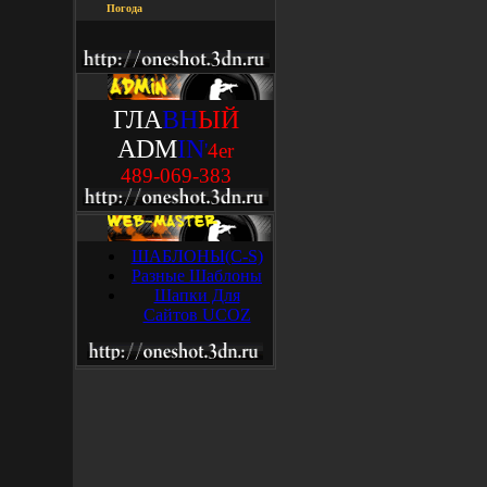
Погода
ГЛА
ВН
ЫЙ
ADM
IN
'
4
e
r
489-069-383
ШАБЛОНЫ(C-S)
Разные Шаблоны
Шапки Для
Сайтов UCOZ