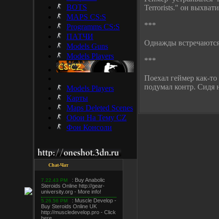
BOTS
Terrorists." он выхват
MAPS CS:S
***
Programms CS:S
ПАТЧИ
Однажды встречаются д
Models Guns
Models Players
***
Поехал геймер как-то 
подумал контр. Сидя н
Models Players
Карты
Maps Deleted Scenes
Обои На Тему CZ
Фон Консоли
Chat-Чат