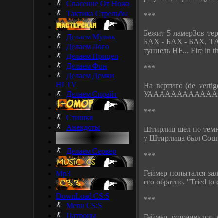
Спасение От Ножа
Тактика Стрельбы
***
Бежит 5 ламерЗов теро
Делаем Мувик
БАХ - БАХ - БАХ, ТАР
Делаем Лого
туннель HE... Fire in t
Делаем Прицел
Делаем Фон
***
Делаем Демки
HLTV
На вертиго (de_vertig
Делаем Спрайт
УАААААААААААА
***
Стишки
Анекдоты
Штирлиц шёл по тёмно
у Штирлица был Counte
Делаем Сервер
***
Геймер попытался зал
Mp3
его обратно. "Tried to 
DownLoad CS:S
***
Menu CS:S
Патроны
Геймер устраивался 