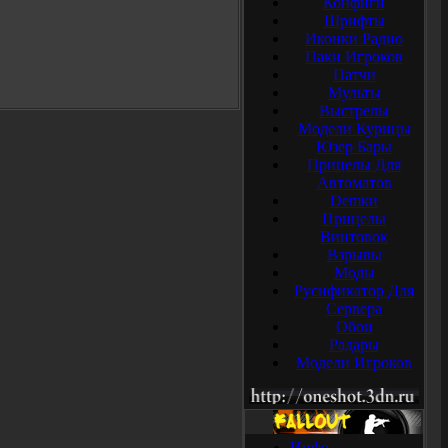
Конфиги
Шрифты
Иконки Радио
Паки Игроков
Патчи
Мульты
Выстрелы
Модели Курицы
Юзер Бары
Прицелы Для
Автоматов
Demки
Прицелы
Винтовок
Взрывы
Моды
Русификатор Для
Сервера
Обои
Радары
Модели Игроков
Инфо