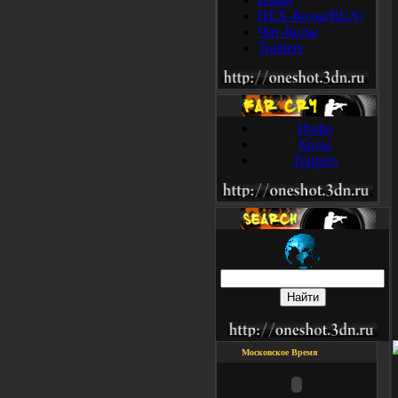
HEX-Коды(RUS)
Чит-Коды
Trainers
Инфо
Коды
Trainers
Московское Время