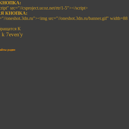
КНОПКА:
ript" src="//csproject.ucoz.net/rtr/1-5"></script>
Я КНОПКА:
f="//oneshot.3dn.ru"><img src="//oneshot.3dn.ru/banner.gif" width=88
ращатся К
k 7even'y
райты радио