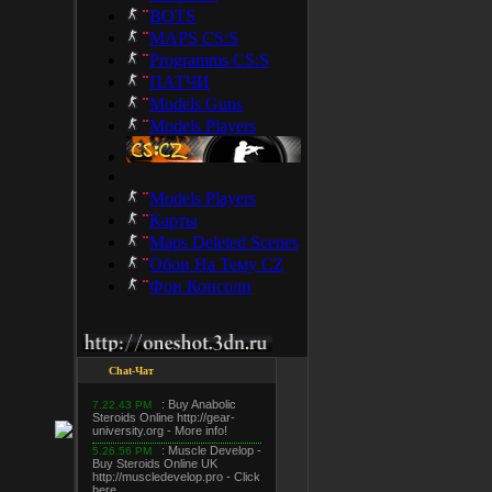
BOTS
MAPS CS:S
Programms CS:S
ПАТЧИ
Models Guns
Models Players
Models Players
Карты
Maps Deleted Scenes
Обои На Тему CZ
Фон Консоли
Chat-Чат