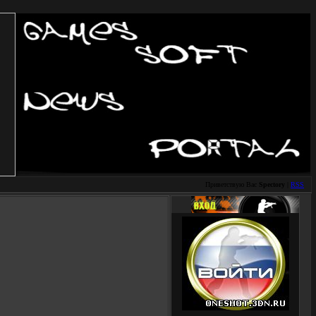
Приветствую Вас
Spectory
|
RSS