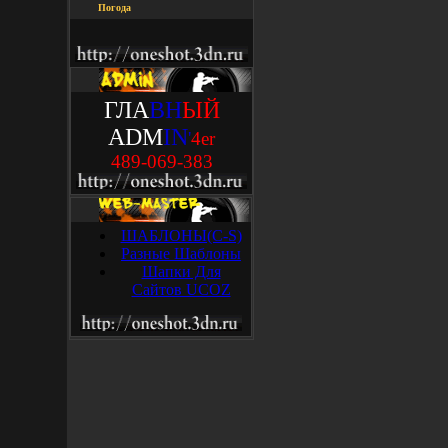
Погода
ГЛА
ВН
ЫЙ
ADM
IN
'
4
e
r
489-069-383
ШАБЛОНЫ(C-S)
Разные Шаблоны
Шапки Для
Сайтов UCOZ