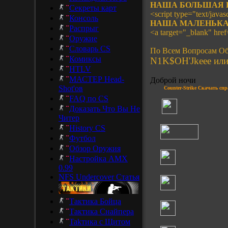
НАША БОЛЬШАЯ 
Секреты карт
<script type="text/javasc
Консоль
НАША МАЛЕНЬКА
Распрыг
<a target="_blank" hre
Оружие
Словарь CS
По Всем Вопросам Об
Комиксы
N1K$OH'Jkeee или 
HTLV
МАСТЕР Head-
Доброй ночи
Shot'ов
Counter-Strike Скачать сп
FAQ по CS
Доказать Что Вы Не
Читер
History CS
Футбол
Обзор Оружия
Настройка AMX
0.99
NFS Undercover Статья
Тактика Бойца
Тактика Снайпера
Takтика с Щитом