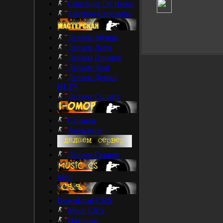
Спасение От Ножа
Тактика Стрельбы
Делаем Мувик
Делаем Лого
Делаем Прицел
Делаем Фон
Делаем Демки
HLTV
Делаем Спрайт
Стишки
Анекдоты
Делаем Сервер
Mp3
DownLoad CS:S
Menu CS:S
Патроны