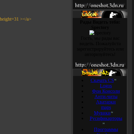
 height=31 ></a>
Рады Видеть тебя:
Spectory
Гость, мы рады вас
видеть. Пожалуйста
зарегистрируйтесь или
авторизуйтесь!
Скачать CS
Logos
Фон Консоли
Анти-читы
Аватарки
maps
Мувики
Русификарторы
Программы