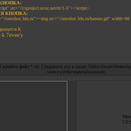
КНОПКА:
ript" src="//csproject.ucoz.net/rtr/1-5"></script>
Я КНОПКА:
f="//oneshot.3dn.ru"><img src="//oneshot.3dn.ru/banner.gif" width=88
ращатся К
k 7even'y
 Скачайте файл *.vtf. Сохраните его в папке \Valve\Steam\SteamAp
source\cstrike\materials\console.
Мен
CS: