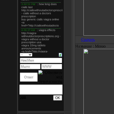
Скачать
Название :
Меню
200