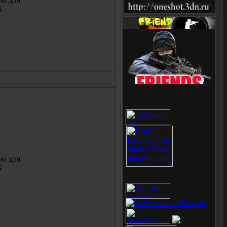
S
ю для
S