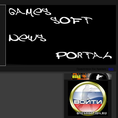
Приветствую Вас
Spectory
|
RSS