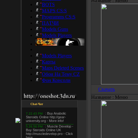
Название :
Меню
BOTS
MAPS CS:S
Programms CS:S
ПАТЧИ
Models Guns
Models Players
Models Players
Карты
Maps Deleted Scenes
Обои На Тему CZ
Фон Консоли
Скачать
Название :
Меню
Chat-Чат