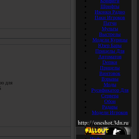
Конфиги
Шрифты
Иконки Радио
Паки Игроков
Патчи
Мульты
Выстрелы
Модели Курицы
Юзер Бары
Прицелы Для
Автоматов
Demки
Прицелы
Винтовок
Взрывы
ю для
Моды
S
Русификатор Для
Сервера
Обои
Радары
Модели Игроков
Инфо