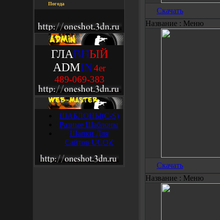
Погода
Скачать
Название :
Меню
ГЛА
ВН
ЫЙ
ADM
IN
'
4
e
r
489-069-383
ШАБЛОНЫ(C-S)
Разные Шаблоны
Шапки Для
Сайтов UCOZ
Скачать
Название :
Меню