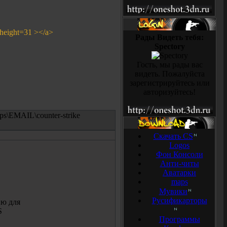
 height=31 ></a>
Рады Видеть тебя:
Spectory
Гость, мы рады вас
видеть. Пожалуйста
зарегистрируйтесь или
авторизуйтесь!
ps\EMAIL\counter-strike
Скачать CS
Logos
Фон Консоли
Анти-читы
Аватарки
maps
Мувики
Русификарторы
ю для
S
Программы