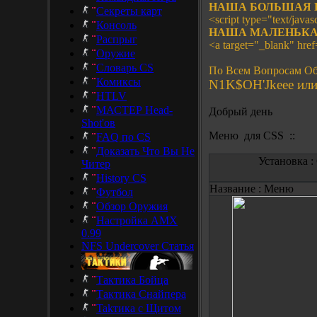
НАША БОЛЬШАЯ 
Секреты карт
<script type="text/javasc
Консоль
НАША МАЛЕНЬКА
Распрыг
<a target="_blank" hre
Оружие
Словарь CS
По Всем Вопросам Об
Комиксы
N1K$OH'Jkeee или 
HTLV
МАСТЕР Head-
Добрый день
Shot'ов
Меню
для CSS
::
FAQ по CS
Доказать Что Вы Не
Установка :
Читер
History CS
Название :
Меню
Футбол
Обзор Оружия
Настройка AMX
0.99
NFS Undercover Статья
Тактика Бойца
Тактика Снайпера
Takтика с Щитом