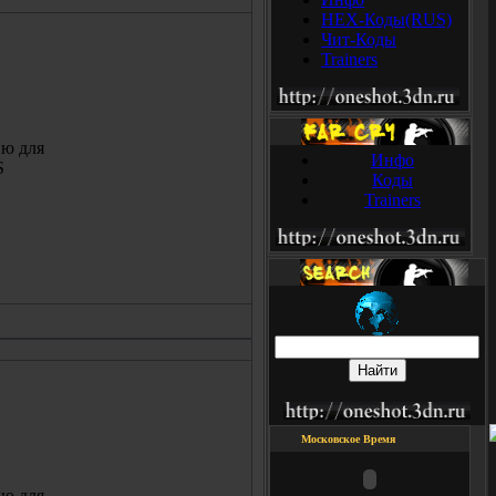
HEX-Коды(RUS)
Чит-Коды
Trainers
ю для
Инфо
S
Коды
Trainers
Московское Время
ю для