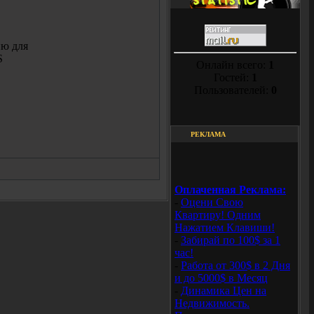
ю для
S
Онлайн всего:
1
Гостей:
1
Пользователей:
0
РЕКЛАМА
Оплаченная Реклама:
-
Оцени Свою
Квартиру! Одним
Нажатием Клавиши!
-
Забирай по 100$ за 1
час!
-
Работа от 300$ в 2 Дня
и до 5000$ в Месяц
-
Динамика Цен на
Недвижимость.