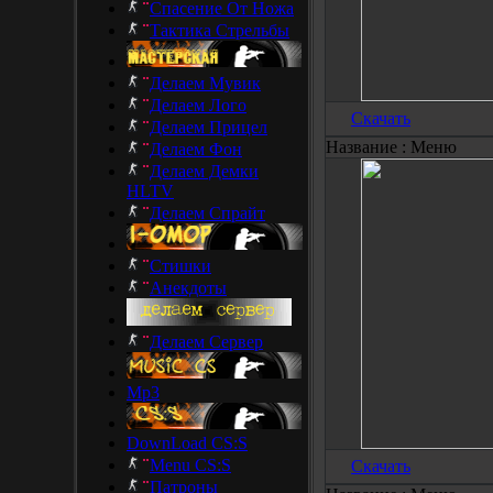
Спасение От Ножа
Тактика Стрельбы
Делаем Мувик
Делаем Лого
Скачать
Делаем Прицел
Название :
Меню
Делаем Фон
Делаем Демки
HLTV
Делаем Спрайт
Стишки
Анекдоты
Делаем Сервер
Mp3
DownLoad CS:S
Menu CS:S
Скачать
Патроны