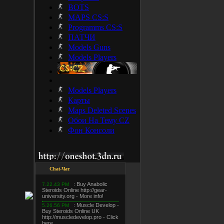
BOTS
MAPS CS:S
Programms CS:S
ПАТЧИ
Models Guns
Models Players
Models Players
Карты
Maps Deleted Scenes
Обои На Тему CZ
Фон Консоли
Chat-Чат