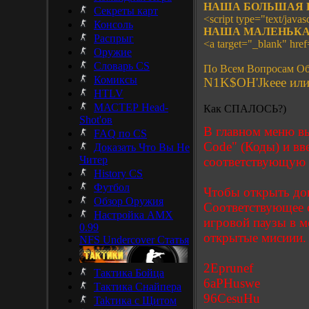
НАША БОЛЬШАЯ 
Секреты карт
<script type="text/javasc
Консоль
НАША МАЛЕНЬКА
Распрыг
<a target="_blank" hre
Оружие
Словарь CS
По Всем Вопросам Об
Комиксы
N1K$OH'Jkeee или 
HTLV
МАСТЕР Head-
Как СПАЛОСЬ?)
Shot'ов
В главном меню вы
FAQ по CS
Code" (Коды) и вв
Доказать Что Вы Не
Читер
соответствующую
History CS
Футбол
Чтобы открыть доп
Обзор Оружия
Соответствующее с
Настройка AMX
игровой паузы в м
0.99
открытые мисиии.
NFS Undercover Статья
2Eprunef
Тактика Бойца
6aPHuswe
Тактика Снайпера
96CesuHu
Takтика с Щитом