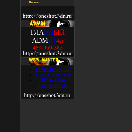
Погода
ГЛА
ВН
ЫЙ
ADM
IN
'
4
e
r
489-069-383
ШАБЛОНЫ(C-S)
Разные Шаблоны
Шапки Для
Сайтов UCOZ