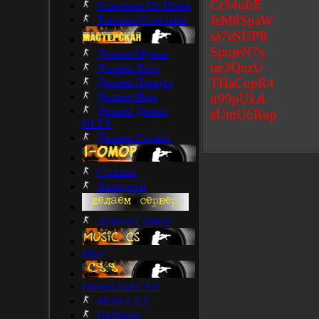
Cr34ufrE
Спасение От Ножа
JeM8SpaW
Тактика Стрельбы
sa7eSUPR
SpujeN7x
Делаем Мувик
tar3QuzU
Делаем Лого
THaCupR4
Делаем Прицел
Делаем Фон
tr99pUkA
Делаем Демки
zUmU6Rup
HLTV
Делаем Спрайт
Стишки
Анекдоты
Делаем Сервер
Mp3
DownLoad CS:S
Menu CS:S
Патроны