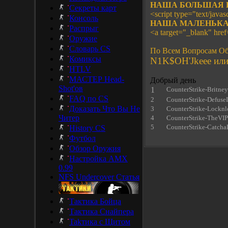
НАША БОЛЬШАЯ 
Секреты карт
<script type="text/javasc
Консоль
НАША МАЛЕНЬКА
Распрыг
<a target="_blank" hre
Оружие
Словарь CS
По Всем Вопросам Об
Комиксы
N1K$OH'Jkeee или 
HTLV
МАСТЕР Head-
Добрый день
Shot'ов
1
CounterStrike-Britne
FAQ по CS
2
CounterStrike-DefuseI
Доказать Что Вы Не
3
CounterStrike-Locknl
Читер
4
CounterStrike-TheVIP
5
CounterStrike-Catcha
History CS
Футбол
Обзор Оружия
Настройка AMX
0.99
NFS Undercover Статья
Тактика Бойца
Тактика Снайпера
Takтика с Щитом