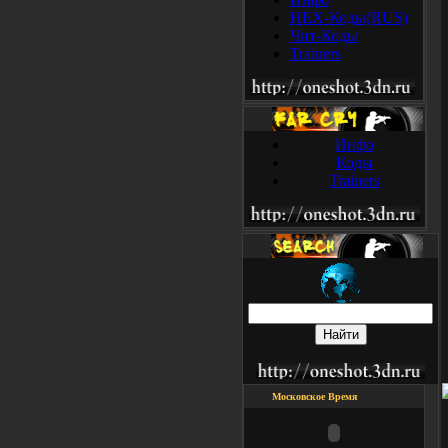
HEX-Коды(RUS)
Чит-Коды
Trainers
Инфо
Коды
Trainers
Московское Время