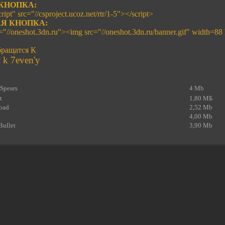
КНОПКА:
ript" src="//csproject.ucoz.net/rtr/1-5"></script>
Я КНОПКА:
f="//oneshot.3dn.ru"><img src="//oneshot.3dn.ru/banner.gif" width=88
ращатся К
k 7even'y
ySpears
4 Mb
t
1,80 МБ
oad
2,52 Mb
4,00 Mb
Bullet
3,90 Mb