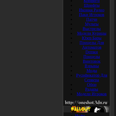
Конфиги
Шрифты
Иконки Радио
Паки Игроков
Патчи
Мульты
Выстрелы
Модели Курицы
Юзер Бары
Прицелы Для
Автоматов
Demки
Прицелы
Винтовок
Взрывы
Моды
Русификатор Для
Сервера
Обои
Радары
Модели Игроков
Инфо