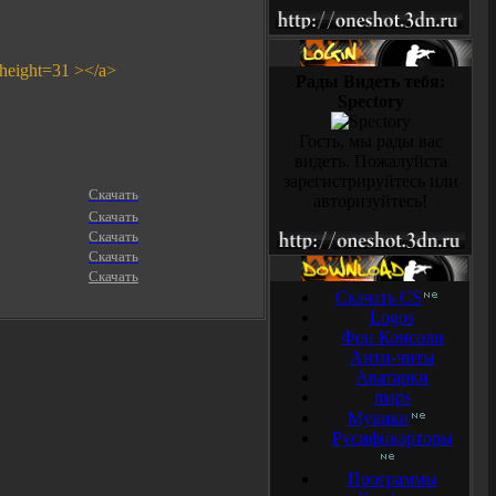
 height=31 ></a>
Рады Видеть тебя:
Spectory
Гость, мы рады вас
видеть. Пожалуйста
зарегистрируйтесь или
Скачать
авторизуйтесь!
Скачать
Скачать
Скачать
Скачать
Скачать CS
Logos
Фон Консоли
Анти-читы
Аватарки
maps
Мувики
Русификарторы
Программы