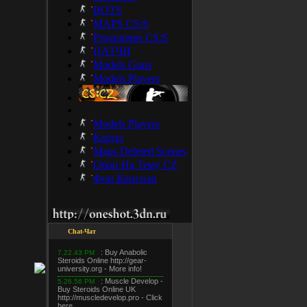
BOTS
MAPS CS:S
Programms CS:S
ПАТЧИ
Models Guns
Models Players
Models Players
Карты
Maps Deleted Scenes
Обои На Тему CZ
Фон Консоли
Chat-Чат