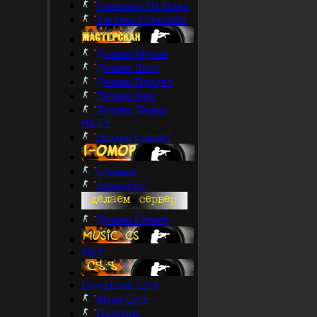
Спасение От Ножа
Тактика Стрельбы
Делаем Мувик
Делаем Лого
Делаем Прицел
Делаем Фон
Делаем Демки
HLTV
Делаем Спрайт
Стишки
Анекдоты
Делаем Сервер
Mp3
DownLoad CS:S
Menu CS:S
Патроны