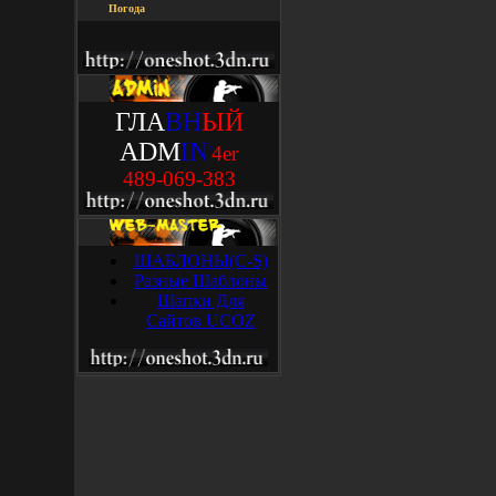
Погода
ГЛА
ВН
ЫЙ
ADM
IN
'
4
e
r
489-069-383
ШАБЛОНЫ(C-S)
Разные Шаблоны
Шапки Для
Сайтов UCOZ