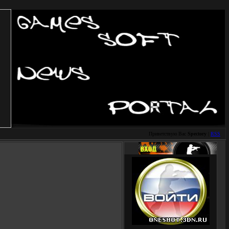
Приветствую Вас
Spectory
|
RSS