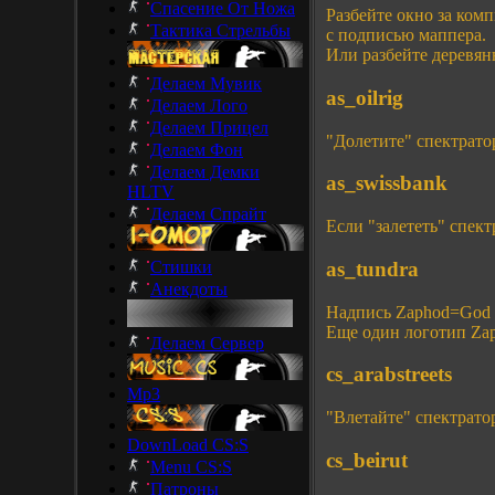
Спасение От Ножа
Разбейте окно за ком
Тактика Стрельбы
с подписью маппера.
Или разбейте деревян
Делаем Мувик
as_oilrig
Делаем Лого
Делаем Прицел
"Долетите" спектрато
Делаем Фон
Делаем Демки
as_swissbank
HLTV
Делаем Спрайт
Если "залететь" спек
as_tundra
Стишки
Анекдоты
Надпись Zaphod=God в
Еще один логотип Zaph
Делаем Сервер
cs_arabstreets
Mp3
"Влетайте" спектрато
DownLoad CS:S
cs_beirut
Menu CS:S
Патроны