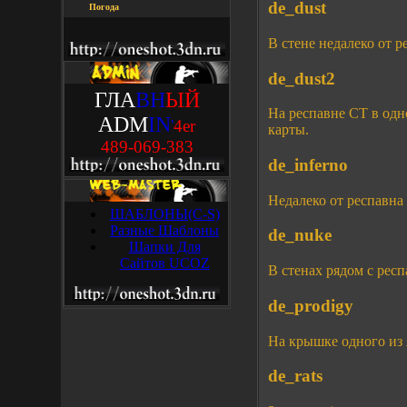
de_dust
Погода
В стене недалеко от 
de_dust2
ГЛА
ВН
ЫЙ
На респавне CT в одно
ADM
IN
'
4
e
r
карты.
489-069-383
de_inferno
Недалеко от респавна
ШАБЛОНЫ(C-S)
Разные Шаблоны
de_nuke
Шапки Для
Сайтов UCOZ
В стенах рядом с респ
de_prodigy
На крышке одного из 
de_rats