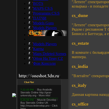
"Летите" спектраторо
BOTS
козырька - и попадете
MAPS CS:S
Programms CS:S
cs_dune
ПАТЧИ
Models Guns
"Летите" спектраторо
Models Players
Рядом с респавном T 
Бивиса и Баттхеда, а е
cs_estate
Models Players
Карты
В комнате с бильярдо
Maps Deleted Scenes
маппера.
Обои На Тему CZ
Фон Консоли
cs_india
"Влетайте" спекратор
Chat-Чат
cs_italy
Данная картина наход
cs_office