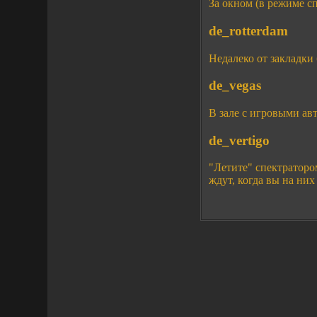
За окном (в режиме с
de_rotterdam
Недалеко от закладки
de_vegas
В зале с игровыми ав
de_vertigo
"Летите" спектраторо
ждут, когда вы на них