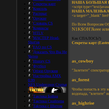
НАША БОЛЬШАЯ 
Секреты карт
<script type="text/javasc
Консоль
НАША МАЛЕНЬКА
Распрыг
<a target="_blank" hre
Оружие
Словарь CS
По Всем Вопросам Об
Комиксы
N1K$OH'Jkeee или 
HTLV
МАСТЕР Head-
Как СПАЛОСЬ?)
Shot'ов
Секреты карт (Easter
FAQ по CS
Доказать Что Вы Не
Читер
as_cowboy
History CS
Футбол
"Залетите" спектрато
Обзор Оружия
Настройка AMX
as_forest
0.99
NFS Undercover Статья
Чтобы попасть в эту 
водопада, "влетите" в
Тактика Бойца
Тактика Снайпера
as_highrise
Takтика с Щитом