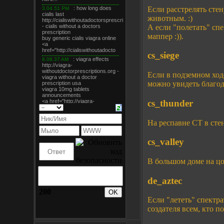
Если расстрелять стен
животным. :)
А если "полетать" спе
маппер :)).
cs_siege
Если в подземном ход
можно увидеть благод
cs_thunder
На респавне CT в сте
cs_valley
В большом доме на цо
de_aztec
200
Если "лететь" спектр
создателя всем, кто п