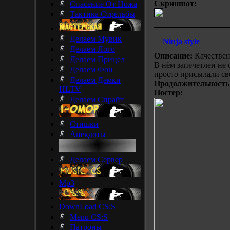
Скриншот:
Спасение От Ножа
Тактика Стрельбы
Делаем Мувик
Ninja style
Делаем Лого
Описание:
Качествен
Делаем Прицел
В нём запечетлен не
Делаем Фон
просто присылали св
Делаем Демки
Продолжительность
HLTV
Постер:
Делаем Спрайт
Стишки
Анекдоты
Делаем Сервер
Mp3
DownLoad CS:S
Menu CS:S
Патроны