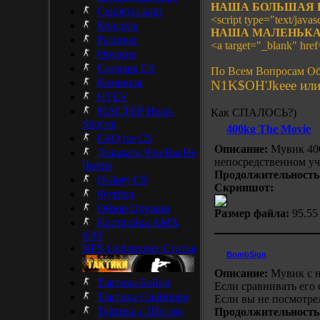
НАША БОЛЬШАЯ 
Секреты карт
<script type="text/javasc
Консоль
НАША МАЛЕНЬКА
Распрыг
<a target="_blank" hre
Оружие
Словарь CS
По Всем Вопросам Об
Комиксы
N1K$OH'Jkeee или 
HTLV
МАСТЕР Head-
Как СПАЛОСЬ?)
Shot'ов
400kg The Movie
FAQ по CS
Описание:
Мувик 400
Доказать Что Вы Не
непосредственном уч
Читер
Продолжительность
History CS
Скриншот:
Футбол
Обзор Оружия
Размер файла:
95.5
Настройка AMX
0.99
NFS Undercover Статья
BombSign
Описание:
Мувик с н
Тактика Бойца
Если сравнивать его 
Тактика Снайпера
Если вы не посмотрел
Takтика с Щитом
Продолжительность