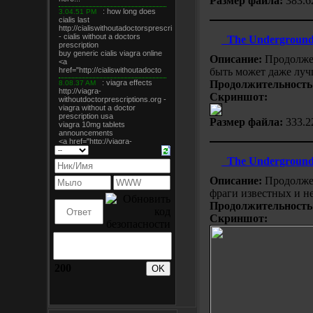
Размер файла:
383.6
The Underground
Описание:
Продолжен
быть может даже луч
Продолжительность
Скриншот:
Размер файла:
333.2
The Underground
Описание:
Продолжен
фраги известных и не
Продолжительность
Скриншот:
200