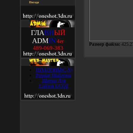
Погода
ГЛА
ВН
ЫЙ
ADM
IN
'
4
e
r
Размер файла:
425.2
489-069-383
ШАБЛОНЫ(C-S)
Разные Шаблоны
Шапки Для
Сайтов UCOZ