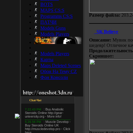
BOTS
MAPS CS:S
Размер файла:
203.2
Programms CS:S
ПАТЧИ
Models Guns
SK Believe
Models Players
Описание:
Мувик пос
шедевр! Отличное ка
Продолжительность
Models Players
Скриншот:
Карты
Maps Deleted Scenes
Обои На Тему CZ
Фон Консоли
Chat-Чат