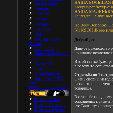
НАША БОЛЬШАЯ 
Секреты карт
<script type="text/javasc
Консоль
НАША МАЛЕНЬКА
Распрыг
<a target="_blank" hre
Оружие
Словарь CS
По Всем Вопросам Об
Комиксы
N1K$OH'Jkeee или 
HTLV
МАСТЕР Head-
Добрый день
Shot'ов
Данное руководство ра
FAQ по CS
но вполне возможно 
Доказать Что Вы Не
Читер
В этой статье будет 
History CS
в голову, то есть став
Футбол
Обзор Оружия
Стрельба по 1 патро
Настройка AMX
Очень спорны метод с
0.99
разве что покалеченн
NFS Undercover Статья
товарища.
В стрельбе по одному
Тактика Бойца
сокращения прицела и
Тактика Снайпера
что Ваша пуля попадет
Takтика с Щитом