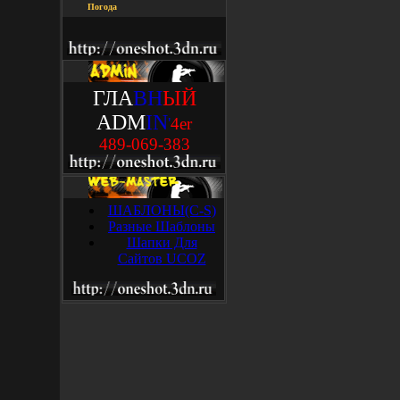
Погода
ГЛА
ВН
ЫЙ
ADM
IN
'
4
e
r
489-069-383
ШАБЛОНЫ(C-S)
Разные Шаблоны
Шапки Для
Сайтов UCOZ