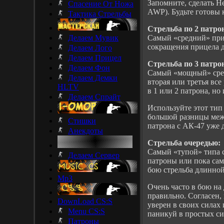
Запомните, сделать H
Спасение От Ножа
AWP). Будьте готовы 
Тактика Стрельбы
Стрельба по 2 патро
Делаем Мувик
Самый «средний» прие
сокращения прицела 
Делаем Лого
Делаем Прицел
Стрельба по 3 патро
Делаем Фон
Самый «мощный» среди
Делаем Демки
вторая или третья вс
HLTV
в 1 или 2 патрона, но
Делаем Спрайт
Используйте этот тип 
большой разницы между
Стишки
патрона с АК-47 уже д
Анекдоты
Стрельба очередью:
Самый «тупой» типа с
Делаем Сервер
патроны или пока сами
бою стрельба длинной
Mp3
Очень часто в бою на
правильно. Согласен,
DownLoad CS:S
уверен в своих силах 
Menu CS:S
паникуй в простых си
Патроны