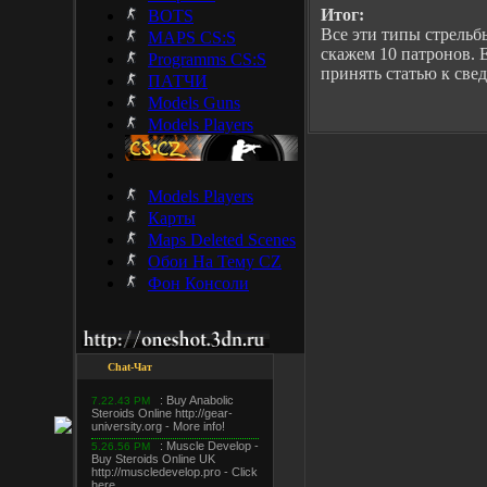
Итог:
BOTS
Все эти типы стрельб
MAPS CS:S
скажем 10 патронов. 
Programms CS:S
принять статью к све
ПАТЧИ
Models Guns
Models Players
Models Players
Карты
Maps Deleted Scenes
Обои На Тему CZ
Фон Консоли
Chat-Чат