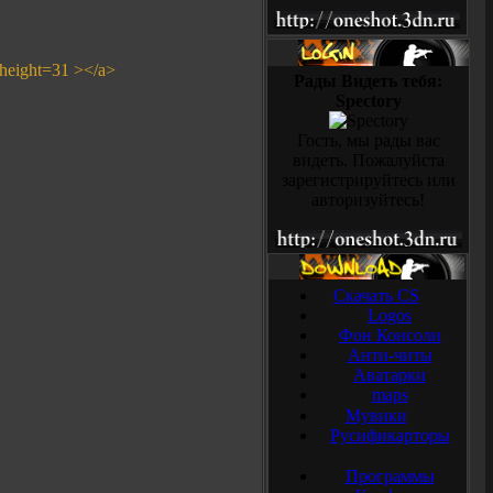
 height=31 ></a>
Рады Видеть тебя:
Spectory
Гость, мы рады вас
видеть. Пожалуйста
зарегистрируйтесь или
авторизуйтесь!
Скачать CS
Logos
Фон Консоли
Анти-читы
Аватарки
maps
Мувики
Русификарторы
Программы