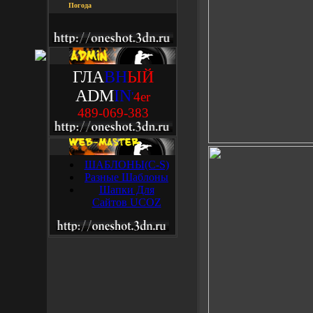
Погода
ГЛА
ВН
ЫЙ
ADM
IN
'
4
e
r
489-069-383
ШАБЛОНЫ(C-S)
Разные Шаблоны
Шапки Для
Сайтов UCOZ