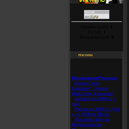
Онлайн всего:
1
Гостей:
1
Пользователей:
0
РЕКЛАМА
Оплаченная Реклама:
-
Оцени Свою
Квартиру! Одним
Нажатием Клавиши!
-
Забирай по 100$ за 1
час!
-
Работа от 300$ в 2 Дня
и до 5000$ в Месяц
-
Динамика Цен на
Недвижимость.