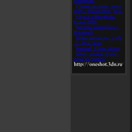
Прогнозы.
-
Ставки на спорт через
SMS с PlanetofBets, Игр..
-
Отдых в Феодосии.
Сезон-2009
-
Хочешь Заработать? -
Научим!!!
-
Инвестиции под 1. 4%
- 2. 2% в День
-
Warcraft 3 Dota аllstars
-
Виртуальные дуэли -
игры на деньги