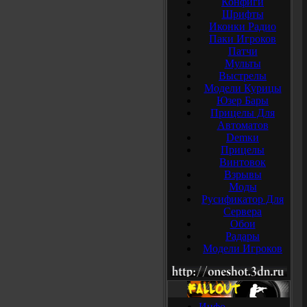
Конфиги
Шрифты
Иконки Радио
Паки Игроков
Патчи
Мульты
Выстрелы
Модели Курицы
Юзер Бары
Прицелы Для
Автоматов
Demки
Прицелы
Винтовок
Взрывы
Моды
Русификатор Для
Сервера
Обои
Радары
Модели Игроков
Инфо