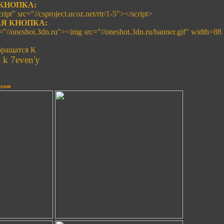
КНОПКА:
ript" src="//csproject.ucoz.net/rtr/1-5"></script>
Я КНОПКА:
f="//oneshot.3dn.ru"><img src="//oneshot.3dn.ru/banner.gif" width=88
ращатся К
k 7even'y
елов