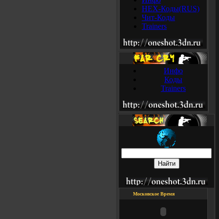
HEX-Коды(RUS)
Чит-Коды
Trainers
Инфо
Коды
Trainers
Московское Время