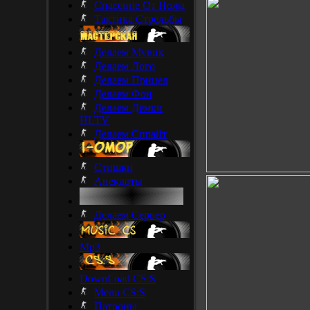
Спасение От Ножа
Тактика Стрельбы
Делаем Мувик
Делаем Лого
Делаем Прицел
Делаем Фон
Делаем Демки
HLTV
Делаем Спрайт
Стишки
Анекдоты
Делаем Сервер
Mp3
DownLoad CS:S
Menu CS:S
Патроны