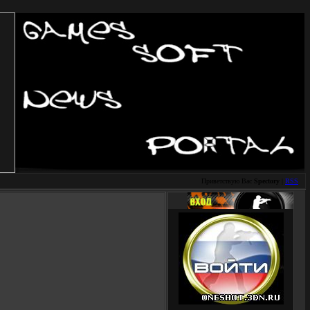
Приветствую Вас
Spectory
|
RSS