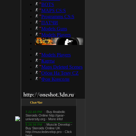
BOTS
MAPS CS:S
Programms CS:S
ПАТЧИ
Models Guns
Models Players
Models Players
Карты
Maps Deleted Scenes
Обои На Тему CZ
Фон Консоли
Chat-Чат