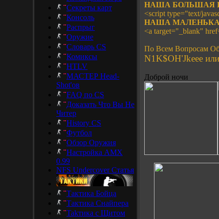
НАША БОЛЬШАЯ 
Секреты карт
<script type="text/javasc
Консоль
НАША МАЛЕНЬКА
Распрыг
<a target="_blank" hre
Оружие
Словарь CS
По Всем Вопросам Об
Комиксы
N1K$OH'Jkeee или 
HTLV
МАСТЕР Head-
Доброй ночи
Shot'ов
FAQ по CS
Доказать Что Вы Не
Читер
History CS
Футбол
Обзор Оружия
Настройка AMX
0.99
NFS Undercover Статья
Тактика Бойца
Тактика Снайпера
Takтика с Щитом