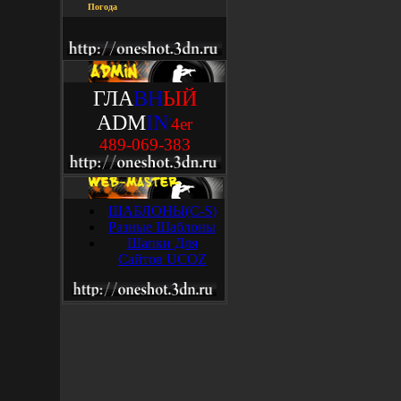
Погода
ГЛА
ВН
ЫЙ
ADM
IN
'
4
e
r
489-069-383
ШАБЛОНЫ(C-S)
Разные Шаблоны
Шапки Для
Сайтов UCOZ