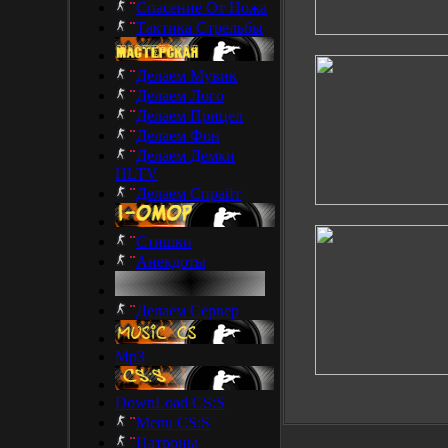
Спасение От Ножа
Тактика Стрельбы
Делаем Мувик
Делаем Лого
Делаем Прицел
Делаем Фон
Делаем Демки
HLTV
Делаем Спрайт
Стишки
Анекдоты
Делаем Сервер
Mp3
DownLoad CS:S
Menu CS:S
Патроны