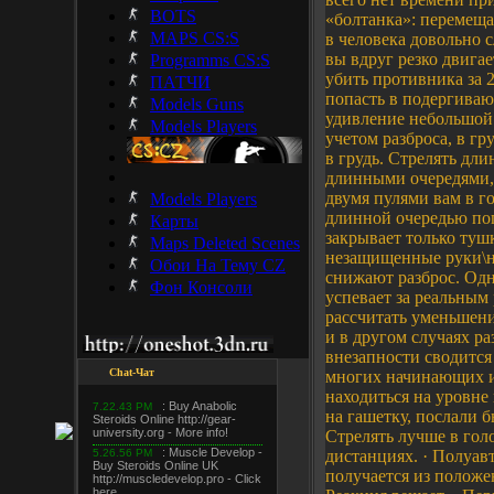
BOTS
«болтанка»: перемещат
MAPS CS:S
в человека довольно 
вы вдруг резко двигае
Programms CS:S
убить противника за 
ПАТЧИ
попасть в подергиваю
Models Guns
удивление небольшой р
Models Players
учетом разброса, в гр
в грудь. Стрелять дл
длинными очередями, х
двумя пулями вам в го
Models Players
длинной очередью поп
Карты
закрывает только туш
Maps Deleted Scenes
незащищенные руки\но
Обои На Тему CZ
снижают разброс. Одн
Фон Консоли
успевает за реальным 
рассчитать уменьшение
и в другом случаях р
внезапности сводится
Chat-Чат
многих начинающих иг
находиться на уровне 
на гашетку, послали б
Стрелять лучше в голо
дистанциях. · Полуав
получается из положен