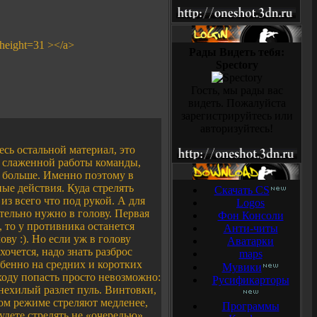
 height=31 ></a>
Рады Видеть тебя:
Spectory
Гость, мы рады вас
видеть. Пожалуйста
зарегистрируйтесь или
авторизуйтесь!
весь остальной материал, это
т слаженной работы команды,
 и больше. Именно поэтому в
ые действия. Куда стрелять
Скачать CS
 из всего что под рукой. А для
Logos
тельно нужно в голову. Первая
Фон Консоли
, то у противника останется
Анти-читы
ву :). Но если уж в голову
Аватарки
 хочется, надо знать разброс
maps
обенно на средних и коротких
Мувики
 ходу попасть просто невозможно:
Русификарторы
а нехилый разлет пуль. Винтовки,
ном режиме стреляют медленее,
Программы
удете стрелять не «очередью»,