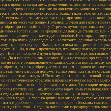
ься в пределах метра-двух, резко меняя направление, останавлив
сложно: стреляя на упреждение по движущейся мишени стреляющ
тесь в противоположную сторону. Только такой трюк нельзя дела
2-3 секунды, то резко меняйте тактику - противник, просекший 
щегося на месте «хитреца». Полезной штукой для такого трюка с
азброс при стрельбе на бегу. Стрелять лучше короткими очередя
удь либо в голову (шею) на средних и дальних дистанциях, или - 
инными очередями не рекомендуется вообще. Некоторые пишут, чт
оть пара пулек, да попадут. Хе. Посчитайте: длинная очередь з
лову - меньше секунды. Выходит, что пока вы стреляете, вас уже
адете ВЫ. Да, и еще - прочитал тут, что иногда выгоднее стреля
ку… Все так, но даже 2 пули в бронированный торс доставляют 
ги. Да и попасть по ним сложнее. Я уж не говорю про хедшот
ако не верьте расширяющемуся\сжимающемуся прицельному крес
разбросом, то есть разброс уже уменьшился, а прицел все еще сж
\увеличение разброса поможет только опыт. Кстати, не стреляйт
азброс просто агромадный! Поэтому, кстати, не выпрыгивайте за 
 на нет неточностью стрельбы и предсказуемостью места вашего
роков в том, что они бегут, смотря в землю. Это в корне непр
головы противника! Так, чтобы если вдруг из-за угла показался 
ы ему пулю в голову и немедленно, а не спустя полсекунды и в пу
ву или в грудь. · Стрельба длинными очередями - только для заг
томаты и дробовики - только для коридоров и ближних схваток.
ия сидя или стоя. · Следи за патронами: перезарядка вещь опасн