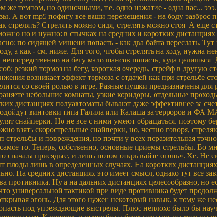
м же темпом, но одиночными, т.е. одно нажатие - одна пас... эээ..
зы. А вот mp5 пофигу все ваши перемещения - на боду разброс п
ак стрелять? Стрелять можно сидя, стрелять можно стоя. А еще 
 можно но и нужно: в стычках на средних и коротких дистанциях 
сно: по сидящей мишени попасть - как два байта переслать. Тут 
оду, а как - см. ниже. Для того, чтобы стрелять на ходу, нужна н
е непосредственно на бегу мало шансов попасть, куда целишься. 
об: резкий тормоз на бегу, короткая очередь, стрейф в другую с
жения возникает эффект тормоза с отдачей как при стрельбе стоя
делится со своей ролью в игре. Разные пушки предназначены для
раняете небольшие комнаты, узкие коридоры, отдельные проходы
тких дистанциях полуавтоматы бывают даже эффективнее за сче
одойдут винтовки типа Галила или Калаша за терроров и ФА МА
улят снайперки. Но не все с ними умеют обращаться, поэтому б
ожно взять скорострельные снайперки, но, честно говоря, стрел
 стрельбы и повреждения, но почти у всех поразительная точн
 самое то. Теперь, собственно, основные приемы стрельбы. Во м
о сначала присядьте, и лишь потом открывайте огонь». Хе. Не с
ит плоды лишь в определенных случаях. На коротких дистанциях
ьно. На средних дистанциях это имеет смысл, однако тут все за
ва противника. Ну а на дальних дистанциях целесообразно, но ес
что универсальной тактикой при виде противника будет продол
открывая огонь. Для этого нужен некоторый навык, к тому же н
опасть под упреждающие выстрелы. Плюс неплохо было бы научит
ицеливаться. К вопросу о стрельбе на бегу: некоторые умельцы