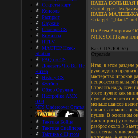
НАША БОЛЬШАЯ 
Секреты карт
<script type="text/javasc
Консоль
НАША МАЛЕНЬКА
Распрыг
<a target="_blank" hre
Оружие
Словарь CS
По Всем Вопросам Об
Комиксы
N1K$OH'Jkeee или 
HTLV
МАСТЕР Head-
Как СПАЛОСЬ?)
Shot'ов
Стрельба
FAQ по CS
Итак, в этом разделе 
Доказать Что Вы Не
руководство предназн
Читер
мастерство игроков ра
History CS
непрофессиональной и
Футбол
Стрелять надо, ясен п
Обзор Оружия
этого нужно как мини
Настройка AMX
пуля обычно летит в ц
0.99
меньше шансов выжить.
NFS Undercover Статья
попасть сложно - цельт
пушек. В основном он
дистанциях) у полуавт
Тактика Бойца
разброс около 3-5 мет
Тактика Снайпера
как всегда, универсал
Takтика с Щитом
но точнее. А еще бол