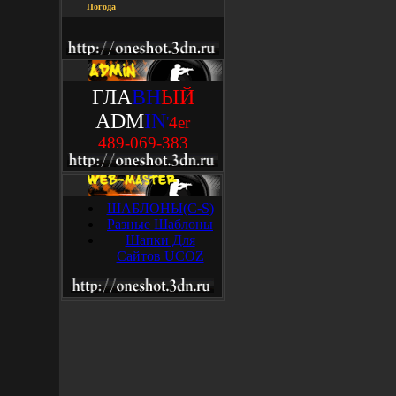
Погода
ГЛА
ВН
ЫЙ
ADM
IN
'
4
e
r
489-069-383
ШАБЛОНЫ(C-S)
Разные Шаблоны
Шапки Для
Сайтов UCOZ