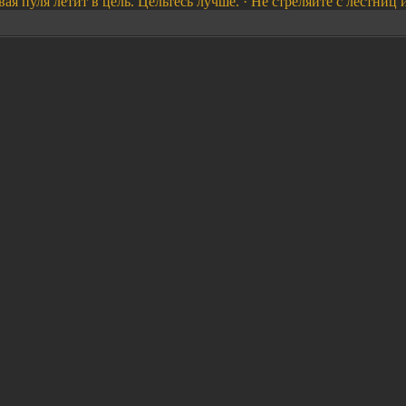
ая пуля летит в цель. Цельтесь лучше. · Не стреляйте с лестниц и