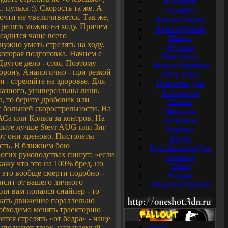
Конфиги
. пулька :). Скорость та же. А
Шрифты
очти не увеличивается. Так же,
Иконки Радио
стрелять можно на ходу. Причем
Паки Игроков
садится чаще всего
Патчи
нужно уметь стрелять на ходу.
Мульты
екоторая подготовка. Начнем с
Выстрелы
Другое дело - стоя. Поэтому
Модели Курицы
торону. Аналогично - при резкой
Юзер Бары
 - стреляйте на здоровье. Для
Прицелы Для
 разного, универсальны лишь
Автоматов
, то берите дробовик или
Demки
т большей скорострельности. На
Прицелы
Са или Кольта за контров. На
Винтовок
ерите лучше Steyr AUG или Зиг
Взрывы
яют они хреново. Пистолеты
Моды
ость. В ближнем бою
Русификатор Для
ногих руководствах пишут: «если
Сервера
кажу что это на 100% бред, но
Обои
 это вообще смерти подобно -
Радары
висит от вашего личного
Модели Игроков
ли вам попался снайпер - то
жать движение параллельно
еобходимо менять траекторию
ся стрелять «от бедра» - чаще
 выполняют трюк, называемый
Инфо