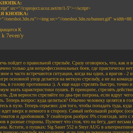
КНОПКА:
ript" src="//csproject.ucoz.net/rtr/1-5"></script>
Я КНОПКА:
f="//oneshot.3dn.ru"><img src="//oneshot.3dn.ru/banner.gif" width=88
ращатся К
k 7even'y
речь пойдет о правильной стрельбе. Сразу оговорюсь, что, как и 
ачено только для непрофессиональных боев, где практически не
зное и часто встречаются ситуации, когда вы один, а врагов - 2
гре основной упор делается на меткую стрельбу, а не на командн
ень, в голову противника :). А еще надо стрелять быстро, точно и
мум знать характеристики пушек. В принципе, стрелять действи
ель. Для верности стреляйте по два-три патрона, если вдруг чего
 Теперь вопрос: куда целиться? Обычно человеку целятся в голо
есь в пузо. Теперь серьезно: для того, чтобы попадать туда, куда
 идет вверх и немного в сторону. Самый небольшой разброс (ос
оматов и дробовиков. У снайперок разброс 0% стоя/сидя, зато с
ров в разные стороны. Пулемет что стоя, что на бегу, дает весьм
ьны. Кстати, о пушках: Sig Sauer 552 и Steyr AUG в альтернатив
ее точную стрельбу вы получите, если при включенном прицеле б