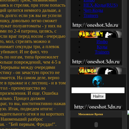
аясь и стреляя, при этом попасть
HEX-Коды(RUS)
ий целится немного дальше, а
Чит-Коды
ть долго: если уж вы не успели
Trainers
фишку, довольно легко сможет
лужат полуавтоматы - у них на
ми по 2-4 патрона, целясь, с
если враг перед носом - очередью
о, мол, стрелять можно и
Инфо
анимает секунды три, а плевок
Коды
 убивают. И не факт, что
Trainers
ть по ногам, типа бронежилет
больше повреждений, чем 4-5 в
. Перерывы между очередями
тику - он зачастую просто не
имается. На самом деле, верно
е в прыжке и с лестниц - и в том
угол - преимущество во
 приземления. И еще. Ошибка
авильно. Прицел должен
враг, то вы, инститнктивно нажав
зо. Итак, подведем итоги: ·
радительного огня и на коротких
Московское Время
 · Наименьший разброс
ая. · "Бей первым, Фредди!".