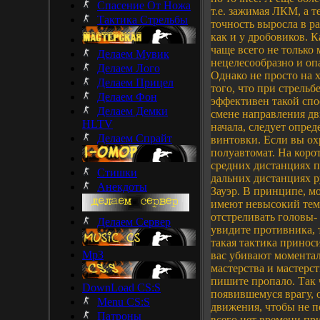
Спасение От Ножа
т.е. зажимая ЛКМ, а те
Тактика Стрельбы
точность выросла в ра
как и у дробовиков. К
чаще всего не только
Делаем Мувик
нецелесообразно и опа
Делаем Лого
Однако не просто на х
Делаем Прицел
того, что при стрельб
Делаем Фон
эффективен такой спос
Делаем Демки
смене направления дви
HLTV
начала, следует опре
Делаем Спрайт
винтовки. Если вы ох
полуавтомат. На коро
средних дистанциях п
Стишки
дальних дистанциях р
Анекдоты
Зауэр. В принципе, м
имеют невысокий темп
отстреливать головы-
Делаем Сервер
увидите противника, т
такая тактика принос
Mp3
вас убивают моментал
мастерства и мастерст
пишите пропало. Так 
DownLoad CS:S
появившемуся врагу, 
Menu CS:S
движения, чтобы не п
Патроны
всего нет времени пр