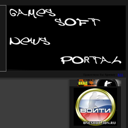
Приветствую Вас
Spectory
|
RSS