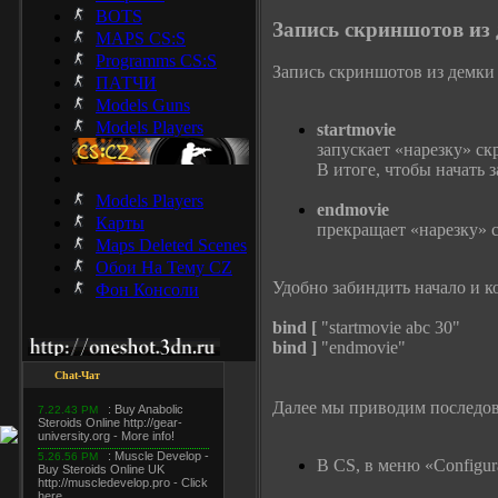
BOTS
Запись скриншотов из
MAPS CS:S
Programms CS:S
Запись скриншотов из демки
ПАТЧИ
Models Guns
Models Players
startmovie
запускает «нарезку» ск
В итоге, чтобы начать з
Models Players
endmovie
Карты
прекращает «нарезку» 
Maps Deleted Scenes
Обои На Тему CZ
Удобно забиндить начало и к
Фон Консоли
bind [
"startmovie abc 30"
bind ]
"endmovie"
Chat-Чат
Далее мы приводим последова
В CS, в меню «Configur