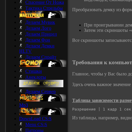
Спасение От Ножа
Тактика Стрельбы
Преобразовать демку из форм
Делаем Мувик
При проигрывании демк
Делаем Лого
Затем эти скриншоты «
Делаем Прицел
Делаем Фон
Все скриншоты записываются 
Делаем Демки
HLTV
Делаем Спрайт
Требования к компьют
Стишки
Главное, чтобы у Вас было д
Анекдоты
Здесь очень важное значение
Делаем Сервер
Таблица зависимости размер
Mp3
Разрешение | 1 кадр 1 сек
Из таблицы, например, видно
DownLoad CS:S
Menu CS:S
Патроны