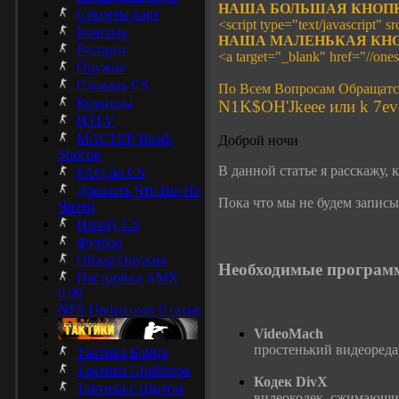
НАША БОЛЬШАЯ КНОП
Секреты карт
<script type="text/javascript" sr
Консоль
НАША МАЛЕНЬКАЯ КНО
Распрыг
<a target="_blank" href="//one
Оружие
Словарь CS
По Всем Вопросам Обращатс
Комиксы
N1K$OH'Jkeee или k 7ev
HTLV
МАСТЕР Head-
Доброй ночи
Shot'ов
В данной статье я расскажу,
FAQ по CS
Доказать Что Вы Не
Пока что мы не будем записы
Читер
History CS
Футбол
Обзор Оружия
Необходимые программ
Настройка AMX
0.99
NFS Undercover Статья
VideoMach
простенький видеоредак
Тактика Бойца
Тактика Снайпера
Кодек DivX
Takтика с Щитом
видеокодек, сжимающий