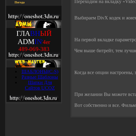
Переходим на вкладку «Video
Погода
Выбираем DivX кодек и жмем
ГЛА
ВН
ЫЙ
На первой вкладке параметро
ADM
IN
'
4
e
r
489-069-383
Чем выше битрейт, тем лучше
ШАБЛОНЫ(C-S)
Когда все опции настроены, 
Разные Шаблоны
Шапки Для
Сайтов UCOZ
При желании Вы можете встави
Вот собственно и все. Фильм