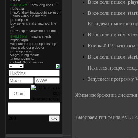
В консоли пишем:
pla
В консоли пишем:
star
Если демка записана 
В консоли пишем:
vie
Кнопкой F2 вызываем п
В консоли пишем:
star
Начнется процесс созд
Запускаем программу
V
Жмем изображение дискетки 
Выбираем тип файла AVI. Если
200