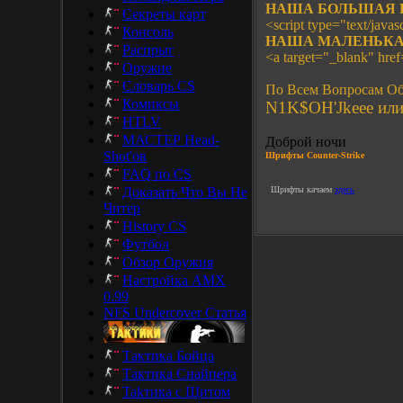
НАША БОЛЬШАЯ 
Секреты карт
<script type="text/javasc
Консоль
НАША МАЛЕНЬКА
Распрыг
<a target="_blank" hre
Оружие
Словарь CS
По Всем Вопросам Об
Комиксы
N1K$OH'Jkeee или 
HTLV
МАСТЕР Head-
Доброй ночи
Shot'ов
Шрифты
Counter-Strike
FAQ по CS
Доказать Что Вы Не
Шрифты качаем
здесь
Читер
History CS
Футбол
Обзор Оружия
Настройка AMX
0.99
NFS Undercover Статья
Тактика Бойца
Тактика Снайпера
Takтика с Щитом