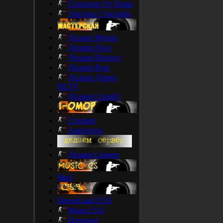
Спасение От Ножа
Тактика Стрельбы
Делаем Мувик
Делаем Лого
Делаем Прицел
Делаем Фон
Делаем Демки
HLTV
Делаем Спрайт
Стишки
Анекдоты
Делаем Сервер
Mp3
DownLoad CS:S
Menu CS:S
Патроны