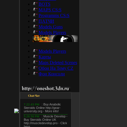
BOTS
MAPS CS:S
Programms CS:S
ПАТЧИ
Models Guns
Models Players
Models Players
Карты
Maps Deleted Scenes
Обои На Тему CZ
Фон Консоли
Chat-Чат