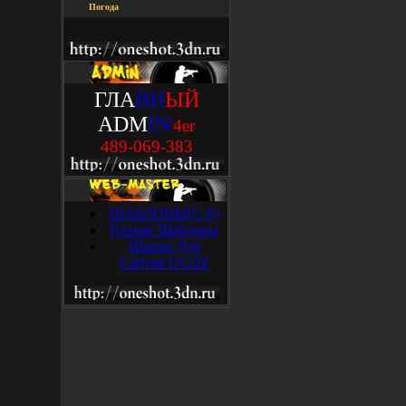
Погода
ГЛА
ВН
ЫЙ
ADM
IN
'
4
e
r
489-069-383
ШАБЛОНЫ(C-S)
Разные Шаблоны
Шапки Для
Сайтов UCOZ