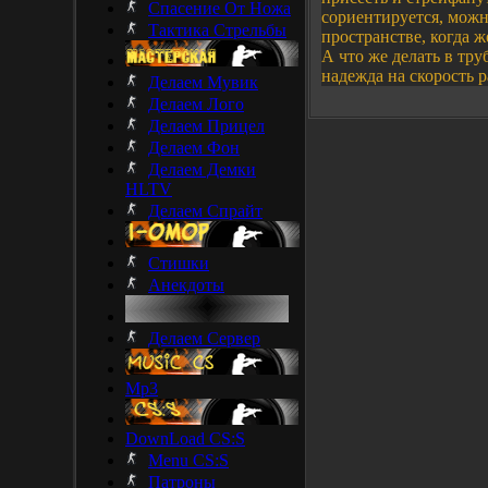
Спасение От Ножа
сориентируется, можн
Тактика Стрельбы
пространстве, когда 
А что же делать в тру
надежда на скорость р
Делаем Мувик
Делаем Лого
Делаем Прицел
Делаем Фон
Делаем Демки
HLTV
Делаем Спрайт
Стишки
Анекдоты
Делаем Сервер
Mp3
DownLoad CS:S
Menu CS:S
Патроны