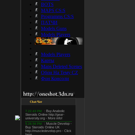
BOTS
MAPS CS:S
Programms CS:S
ПАТЧИ
Models Guns
Models Players
Models Players
Карты
Maps Deleted Scenes
Обои На Тему CZ
Фон Консоли
Chat-Чат