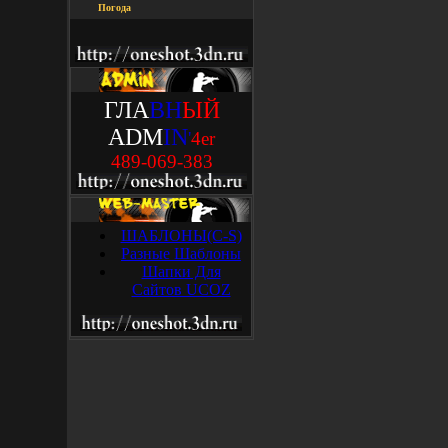
Погода
ГЛА
ВН
ЫЙ
ADM
IN
'
4
e
r
489-069-383
ШАБЛОНЫ(C-S)
Разные Шаблоны
Шапки Для
Сайтов UCOZ