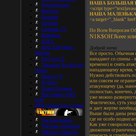
НАША БОЛЬШАЯ 
Секреты карт
<script type="text/javasc
Консоль
НАША МАЛЕНЬКА
Распрыг
<a target="_blank" hre
Оружие
Словарь CS
По Всем Вопросам Об
Комиксы
N1K$OH'Jkeee или 
HTLV
МАСТЕР Head-
Доброй ночи
Shot'ов
Все просто. Обычная 
FAQ по CS
нападают со спины - в
времени) и снять ата
Доказать Что Вы Не
нападающему время, ч
Читер
Нужно действовать по
History CS
или совсем не ограни
Футбол
атакующему (да, нано
Обзор Оружия
полностью, конечно, 
Настройка AMX
уже можно развернутьс
0.99
Фактически, суть уход
NFS Undercover Статья
и дает жертве необход
Выше были даны реком
где не особо подвигае
Тактика Бойца
Как уже говорилось, 
Тактика Снайпера
движения ограничена,
Takтика с Щитом
присесть и стрейфанут