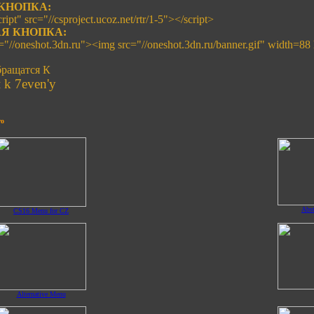
КНОПКА:
ript" src="//csproject.ucoz.net/rtr/1-5"></script>
Я КНОПКА:
f="//oneshot.3dn.ru"><img src="//oneshot.3dn.ru/banner.gif" width=88
ращатся К
k 7even'y
ro
Abs
CS16 Menu for CZ
Alternative Menu