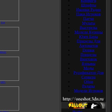
Конфиги
Шрифты
Иконки Радио
Паки Игроков
Патчи
Fog
Мульты
Выстрелы
Модели Курицы
Юзер Бары
Прицелы Для
Автоматов
Demки
M4A1
Прицелы
Винтовок
Взрывы
Моды
Русификатор Для
Сервера
Обои
MP5
Радары
Модели Игроков
Инфо
mi Menu