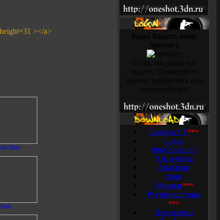
 height=31 ></a>
Рады Видеть тебя:
Spectory
Гость, мы рады вас
видеть. Пожалуйста
зарегистрируйтесь или
авторизуйтесь!
Скачать CS
Logos
tract Menu
Фон Консоли
Анти-читы
Аватарки
maps
Мувики
Русификарторы
Burst
Программы