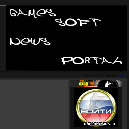
Приветствую Вас
Spectory
|
RSS