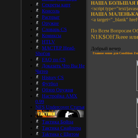
НАША БОЛЬШАЯ 
Секреты карт
<script type="text/javasc
Консоль
НАША МАЛЕНЬКА
Распрыг
<a target="_blank" hre
Оружие
Словарь CS
По Всем Вопросам Об
Комиксы
N1K$OH'Jkeee или 
HTLV
МАСТЕР Head-
Добрый вечер
Shot'ов
Главное
меню для
Condition Ze
FAQ по CS
Доказать Что Вы Не
Читер
History CS
Футбол
Обзор Оружия
Настройка AMX
0.99
NFS Undercover Статья
Тактика Бойца
Тактика Снайпера
Takтика с Щитом