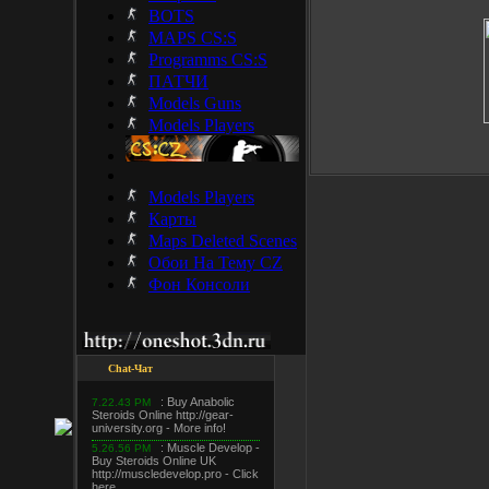
BOTS
MAPS CS:S
Programms CS:S
ПАТЧИ
Models Guns
Models Players
Models Players
Карты
Maps Deleted Scenes
Обои На Тему CZ
Фон Консоли
Chat-Чат