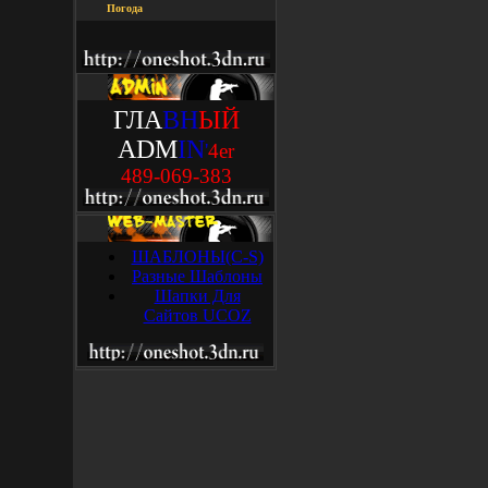
Погода
ГЛА
ВН
ЫЙ
ADM
IN
'
4
e
r
489-069-383
ШАБЛОНЫ(C-S)
Разные Шаблоны
Шапки Для
Сайтов UCOZ