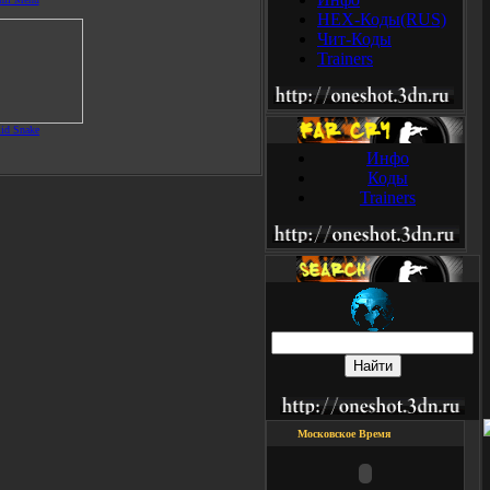
HEX-Коды(RUS)
Чит-Коды
Trainers
lid Snake
Инфо
Коды
Trainers
Московское Время