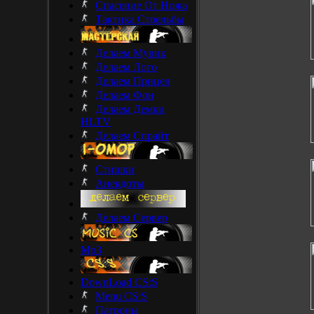
Спасение От Ножа
Тактика Стрельбы
Делаем Мувик
Делаем Лого
Делаем Прицел
Делаем Фон
Делаем Демки
HLTV
Делаем Спрайт
Стишки
Анекдоты
Делаем Сервер
Mp3
DownLoad CS:S
Menu CS:S
Патроны