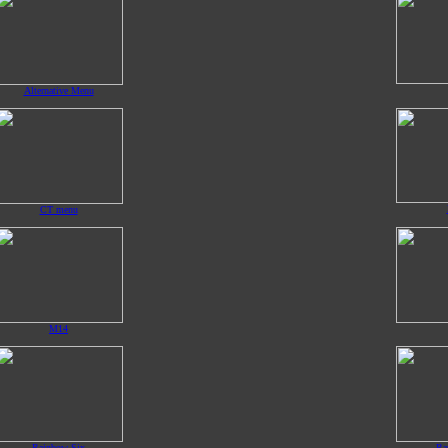
Alternative Menu
CT menu
M14
Rainbow Six
Ra