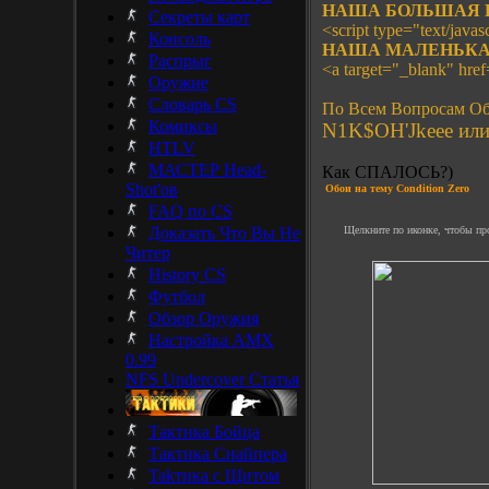
НАША БОЛЬШАЯ 
Секреты карт
<script type="text/javasc
Консоль
НАША МАЛЕНЬКА
Распрыг
<a target="_blank" hre
Оружие
Словарь CS
По Всем Вопросам Об
Комиксы
N1K$OH'Jkeee или 
HTLV
МАСТЕР Head-
Как СПАЛОСЬ?)
Shot'ов
Обои на тему
Condition Zero
FAQ по CS
Доказать Что Вы Не
Щелкните по иконке, чтобы пр
Читер
History CS
Футбол
Обзор Оружия
Настройка AMX
0.99
NFS Undercover Статья
Тактика Бойца
Тактика Снайпера
Takтика с Щитом