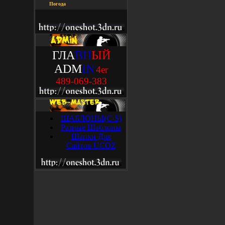
Погода
ГЛА
ВН
ЫЙ
ADM
IN
'
4
e
r
489-069-383
ШАБЛОНЫ(C-S)
Разные Шаблоны
Шапки Для
Сайтов UCOZ