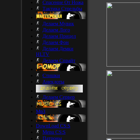
Спасение От Ножа
Тактика Стрельбы
Делаем Мувик
Делаем Лого
Делаем Прицел
Делаем Фон
Делаем Демки
HLTV
Делаем Спрайт
Стишки
Анекдоты
Делаем Сервер
Mp3
DownLoad CS:S
Menu CS:S
Патроны