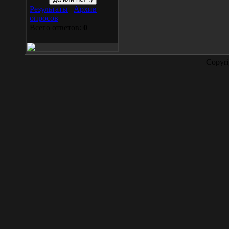
Результаты
|
Архив
опросов
Всего ответов:
0
Copyr