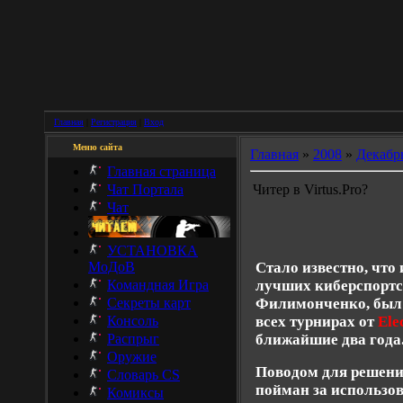
Главная
|
Регистрация
|
Вход
Меню сайта
Главная
»
2008
»
Декабр
Главная страница
Чат Портала
Читер в Virtus.Pro?
Чат
УСТАНОВКА
МоДоВ
Стало известно, что
Командная Игра
лучших киберспортс
Секреты карт
Филимонченко, был 
Консоль
всех турнирах от
Ele
Распрыг
ближайшие два года
Оружие
Поводом для решения
Словарь CS
пойман за использов
Комиксы