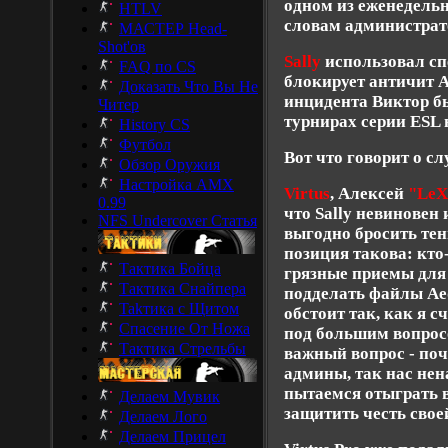
одном из еженедельн
HTLV
словам администрат
МАСТЕР Head-
Shot'ов
Sally
использовал с
FAQ по CS
блокирует античит
A
Доказать Что Вы Не
инцидента Виктор бы
Читер
турнирах серии ESL 
History CS
Футбол
Вот что говорит о с
Обзор Оружия
Настройка AMX
Virtus
, Алексей
"LeX
0.99
что Sally невиновен 
NFS Undercover Статья
выгодно бросить тен
позиция такова: кто
Тактика Бойца
грязные приемы для 
Тактика Снайпера
подделать файлы Aequ
Takтика с Щитом
обстоит так, как я с
Спасение От Ножа
под большим вопросо
Тактика Стрельбы
важный вопрос - по
админы, так нас нен
пытаемся отыграть 
Делаем Мувик
защитить честь свое
Делаем Лого
Делаем Прицел