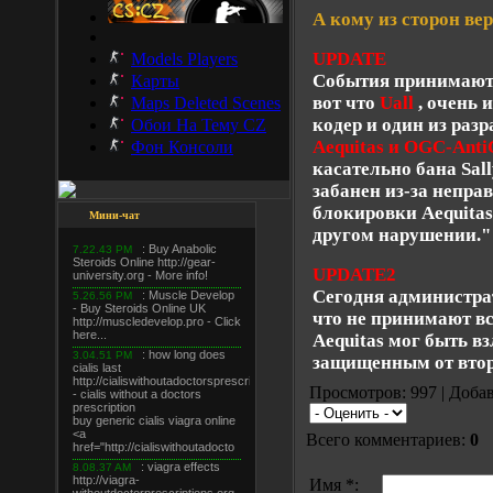
А кому из сторон ве
UPDATE
Models Players
События принимают 
Карты
вот что
Uall
, очень 
Maps Deleted Scenes
кодер и один из раз
Обои На Тему CZ
Aequitas и OGC-Anti
Фон Консоли
касательно бана Sal
забанен из-за непра
блокировки Aequitas
Мини-чат
другом нарушении."
UPDATE2
Сегодня администра
что не принимают вс
Aequitas мог быть в
защищенным от втор
Просмотров: 997 | Доба
Всего комментариев:
0
Имя *: