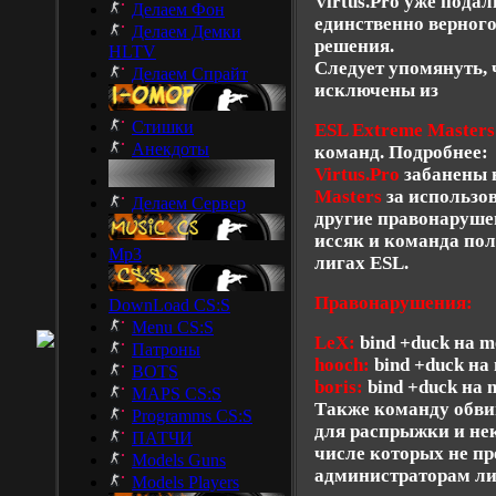
Virtus.Pro уже пода
Делаем Фон
единственно верного 
Делаем Демки
решения.
HLTV
Следует упомянуть, 
Делаем Спрайт
исключены из
Стишки
ESL Extreme Masters
Анекдоты
команд. Подробнее:
Virtus.Pro
забанены 
Masters
за использо
Делаем Сервер
другие правонаруше
иссяк и команда пол
Mp3
лигах ESL.
Правонарушения:
DownLoad CS:S
Menu CS:S
LeX:
bind +duck на 
Патроны
hooch:
bind +duck на
BOTS
boris:
bind +duck на 
MAPS CS:S
Также команду обви
Programms CS:S
для распрыжки и не
ПАТЧИ
числе которых не п
Models Guns
администраторам ли
Models Players