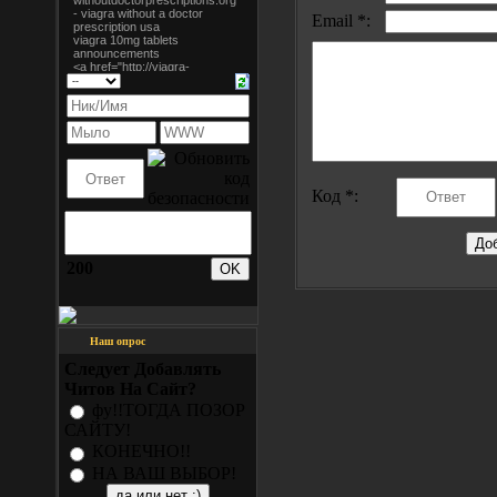
Email *:
Код *:
200
Наш опрос
Следует Добавлять
Читов На Сайт?
фу!!ТОГДА ПОЗОР
САЙТУ!
КОНЕЧНО!!
НА ВАШ ВЫБОР!