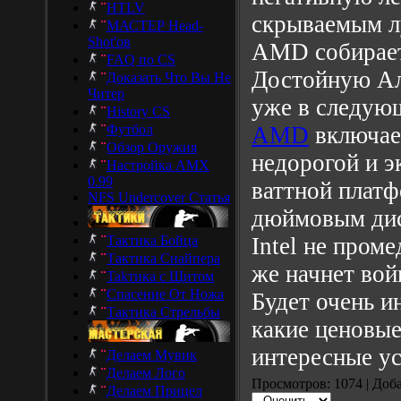
HTLV
скрываемым л
МАСТЕР Head-
Shot'ов
AMD собирает
FAQ по CS
Достойную Ал
Доказать Что Вы Не
Читер
уже в следую
History CS
Футбол
AMD
включае
Обзор Оружия
недорогой и э
Настройка AMX
0.99
ваттной платф
NFS Undercover Статья
дюймовым дис
Тактика Бойца
Intel не проме
Тактика Снайпера
же начнет вой
Takтика с Щитом
Спасение От Ножа
Будет очень и
Тактика Стрельбы
какие ценовые
интересные ус
Делаем Мувик
Делаем Лого
Просмотров: 1074 | Доб
Делаем Прицел