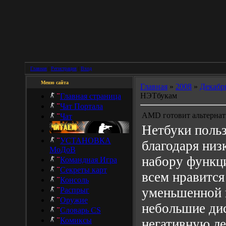
Главная
|
Регистрация
|
Вход
Меню сайта
Главная
»
2008
»
Декабр
НЭТбукам
Главная страница
Чат Портала
AMD готовит альтерна
Чат
Нетбуки поль
УСТАНОВКА
благодаря низ
МоДоВ
набору функци
Командная Игра
Секреты карт
всем нравится
Консоль
уменьшенной к
Распрыг
Оружие
небольшие ди
Словарь CS
Комиксы
негативную ле