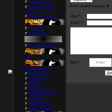
Делаем Фон
Всего комментариев:
0
Делаем Демки
HLTV
Имя *:
Делаем Спрайт
Email *:
Стишки
Анекдоты
Делаем Сервер
Mp3
Код *:
DownLoad CS:S
Menu CS:S
Патроны
BOTS
MAPS CS:S
Programms CS:S
ПАТЧИ
Models Guns
Models Players