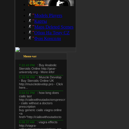
Models Players
Карты
Maps Deleted Scenes
Обои На Тему CZ
Фон Консоли
Мини-чат