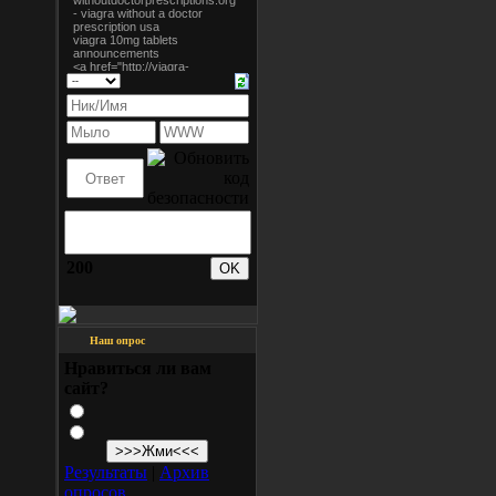
200
Наш опрос
Нравиться ли вам
сайт?
Результаты
|
Архив
опросов