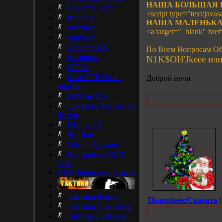
НАША БОЛЬШАЯ 
Секреты карт
<script type="text/javasc
Консоль
НАША МАЛЕНЬКА
Распрыг
<a target="_blank" hre
Оружие
Словарь CS
По Всем Вопросам Об
Комиксы
N1K$OH'Jkeee или 
HTLV
МАСТЕР Head-
Доброй ночи
Shot'ов
FAQ по CS
Доказать Что Вы Не
Читер
History CS
Футбол
Обзор Оружия
Настройка AMX
0.99
NFS Undercover Статья
Тактика Бойца
Подробнее/Скачать
|
Тактика Снайпера
Takтика с Щитом