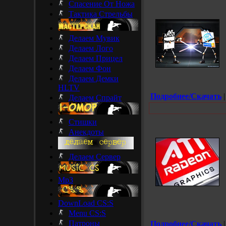
Спасение От Ножа
Тактика Стрельбы
Делаем Мувик
Делаем Лого
Делаем Прицел
Делаем Фон
Делаем Демки
HLTV
Подробнее/Скачать
|
Делаем Спрайт
Стишки
Анекдоты
Делаем Сервер
Mp3
DownLoad CS:S
Menu CS:S
Патроны
Подробнее/Скачать
|