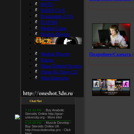
BOTS
MAPS CS:S
Programms CS:S
ПАТЧИ
Models Guns
Models Players
Models Players
Подробнее/Скачать
|
Карты
Maps Deleted Scenes
Обои На Тему CZ
Фон Консоли
Chat-Чат