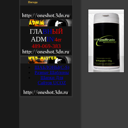
Погода
ГЛА
ВН
ЫЙ
ADM
IN
'
4
e
r
489-069-383
ШАБЛОНЫ(C-S)
Разные Шаблоны
Шапки Для
Сайтов UCOZ